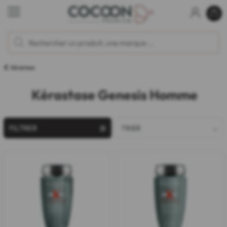
Kérastase
Kérastase Genesis Homme
FILTRER
TRIER