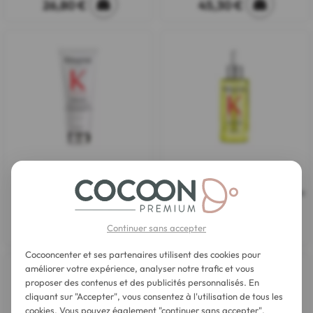
26,80 €
45,30 €
Kérastase
Kérastase
Fondant Fluidité Réparateur
Huile Gloss Réparatrice Première
Première
35,60 €
36,30 €
Continuer sans accepter
Cocooncenter et ses partenaires utilisent des cookies pour
améliorer votre expérience, analyser notre trafic et vous
proposer des contenus et des publicités personnalisés. En
cliquant sur "Accepter", vous consentez à l'utilisation de tous les
cookies. Vous pouvez également "continuer sans accepter".