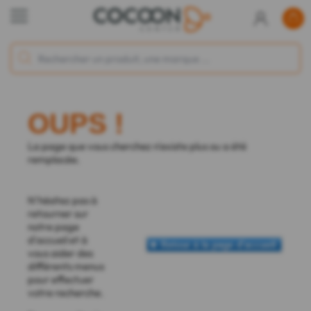
OUPS !
La page que vous cherchez n'existe plus ou a été
remplacée.
N'hésitez pas à
retourner sur
notre page
d'accueil et à
vous aider des
différents menus
pour effectuer
votre recherche.