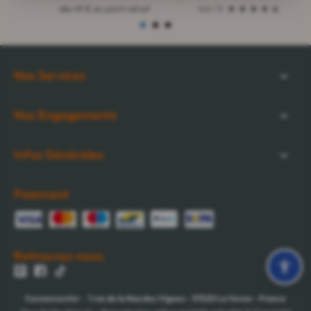
dès 49 € en point retrait
4,4 / 5
Nos Services
Nos Engagements
Infos Générales
Paiement
Retrouvez-nous
Cocooncenter
-
1 rue de la Nau des Vignes
-
51520
La Veuve
-
France