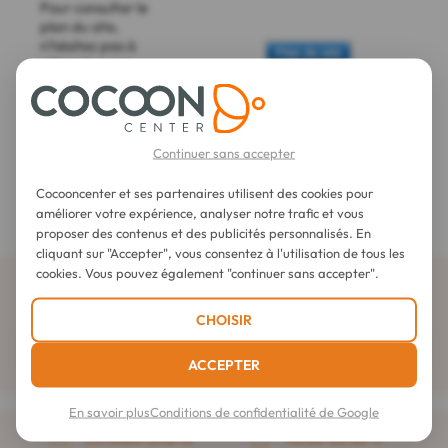
Pour consulter le
plan du site,
n'hésitez pas à
utliser la page
dédiée à cet
effet.
Continuer sans accepter
Nous sommes également à votre disposition* au 02 808
90 78.
Cocooncenter et ses partenaires utilisent des cookies pour
* du lundi au vendredi de 9h à 18h
améliorer votre expérience, analyser notre trafic et vous
proposer des contenus et des publicités personnalisés. En
cliquant sur "Accepter", vous consentez à l'utilisation de tous les
cookies. Vous pouvez également "continuer sans accepter".
Abonnez-vous à la newsletter
CHOISIR
ACCEPTER
En savoir plus
Conditions de confidentialité de Google
Livraison offerte
notée 4,6 sur 5