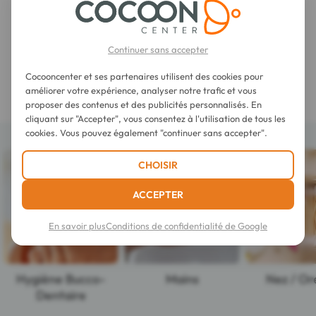
VOIR TOUS LES PRODUITS HYGIÈNE
Continuer sans accepter
Ensemble, prenons soin
de votre
Cocooncenter et ses partenaires utilisent des cookies pour
quotidien
améliorer votre expérience, analyser notre trafic et vous
proposer des contenus et des publicités personnalisés. En
cliquant sur "Accepter", vous consentez à l'utilisation de tous les
cookies. Vous pouvez également "continuer sans accepter".
CHOISIR
ACCEPTER
En savoir plus
Conditions de confidentialité de Google
Hygiène Bucco-
Mains
Nez / Ore
Dentaire