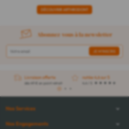
DÉCOUVRIR ARTHRODONT
Abonnez-vous à la newsletter
Livraison offerte
notée 4,6 sur 5
dès 49 € en point retrait
4,4 / 5
1
2
3
Nos Services
Nos Engagements