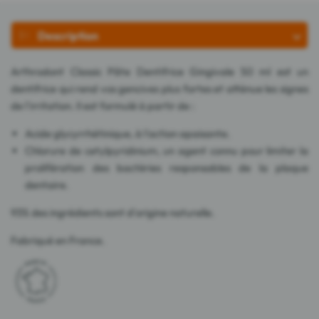
Description
Arthrodont Classic Pâte Dentifrice Gingivale 50 ml est un
dentifrice qui rend vos gencives plus fortes et atténue les signes
de l'irritation. Il est formulé à partir de :
Acide glycyrrhétinique, à l'action apaisante.
Chlorure de cetylpyridinium, un agent connu pour limiter la
prolifération des bactéries responsables de la plaque
dentaire.
93% des ingrédients sont d'origine naturelle.
Fabriqué en France.