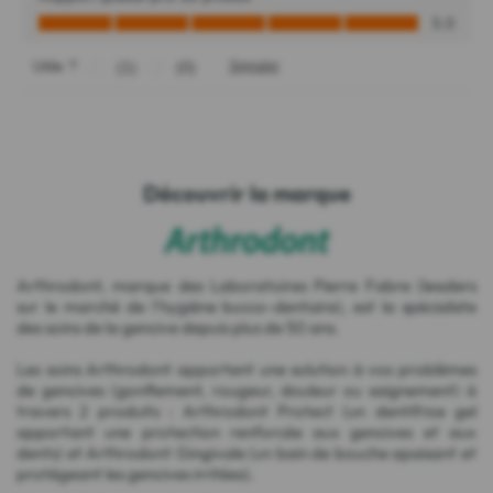
Découvrir la marque
Arthrodont, marque des Laboratoires Pierre Fabre (leaders
sur le marché de l'hygiène bucco-dentaire), est la spécialiste
des soins de la gencive depuis plus de 50 ans.
Les soins Arthrodont apportent une solution à vos problèmes
de gencives (gonflement, rougeur, douleur ou saignement) à
travers 2 produits : Arthrodont Protect (un dentifrice gel
apportant une protection renforcée aux gencives et aux
dents) et Arthrodont Gingivale (un bain de bouche apaisant et
protégeant les gencives irritées).