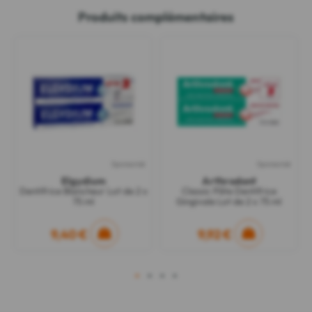
Produits complémentaires
Sponsorisé
Sponsorisé
Elgydium
Arthrodont
Dentifrice Blancheur Lot de 2 x
Classic Pâte Dentifrice
75 ml
Gingivale Lot de 2 x 75 ml
9,40 €
9,92 €
1
2
3
4