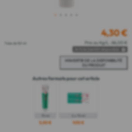
1
2
3
4
5
4,30
€
Prix au Kg/L : 86,00 €
Tube de 50 ml
Article bientôt disponible
Autres formats pour cet article
75 ml
2 x 75 ml
5,50 €
9,92 €