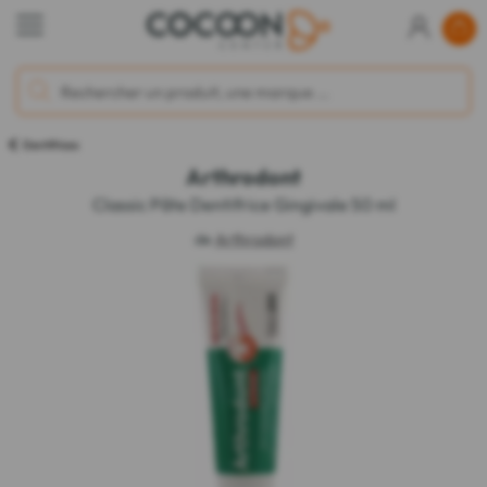
Dentifrices
Arthrodont
Classic Pâte Dentifrice Gingivale 50 ml
de
Arthrodont