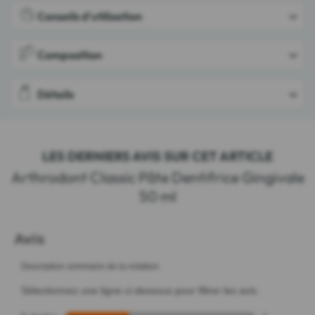
Conseils d'utilisation
Composition
Détails
LES DERNIERS AVIS SUR CET ARTICLE
Arthrodont Classic Pâte Dentifrice Gingivale
50 ml