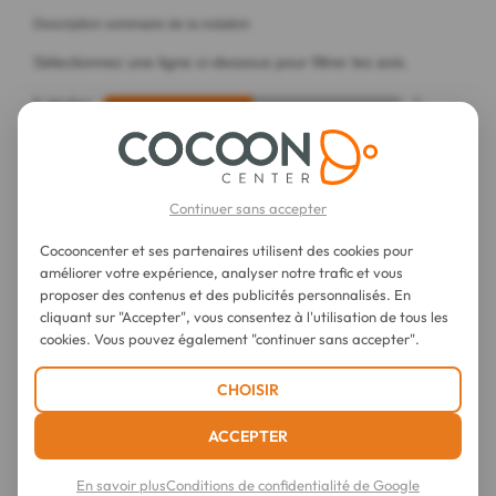
Continuer sans accepter
Cocooncenter et ses partenaires utilisent des cookies pour
améliorer votre expérience, analyser notre trafic et vous
proposer des contenus et des publicités personnalisés. En
cliquant sur "Accepter", vous consentez à l'utilisation de tous les
cookies. Vous pouvez également "continuer sans accepter".
CHOISIR
ACCEPTER
En savoir plus
Conditions de confidentialité de Google