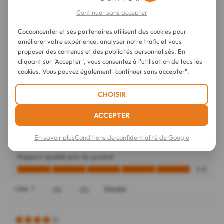
Continuer sans accepter
Cocooncenter et ses partenaires utilisent des cookies pour
améliorer votre expérience, analyser notre trafic et vous
proposer des contenus et des publicités personnalisés. En
cliquant sur "Accepter", vous consentez à l'utilisation de tous les
cookies. Vous pouvez également "continuer sans accepter".
CHOISIR
ACCEPTER
En savoir plus
Conditions de confidentialité de Google