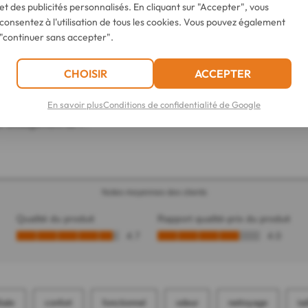
et des publicités personnalisés. En cliquant sur "Accepter", vous
consentez à l'utilisation de tous les cookies. Vous pouvez également
"continuer sans accepter".
CHOISIR
ACCEPTER
En savoir plus
Conditions de confidentialité de Google