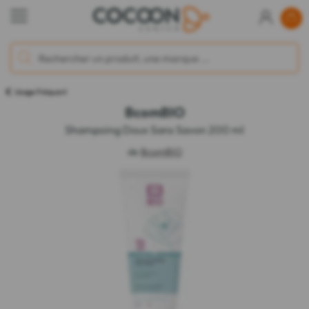
Usage Fréquent
BcomBIO
Shampoing Doux Sans Savon 200 ml
de
BcomBIO