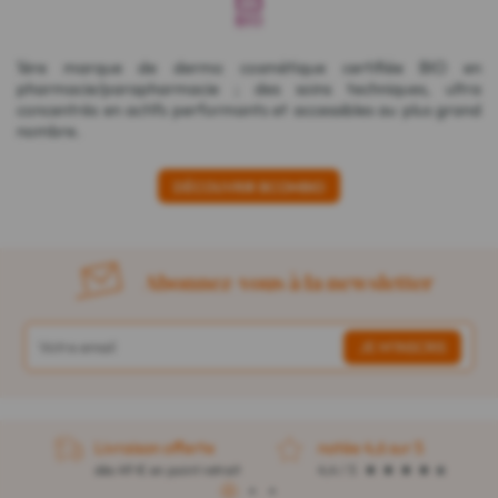
1ère marque de dermo cosmétique certifiée BIO en
pharmacie/parapharmacie ; des soins techniques, ultra
concentrés en actifs performants et accessibles au plus grand
nombre.
DÉCOUVRIR BCOMBIO
Abonnez-vous à la newsletter
Livraison offerte
notée 4,6 sur 5
dès 49 € en point retrait
4,4 / 5
1
2
3