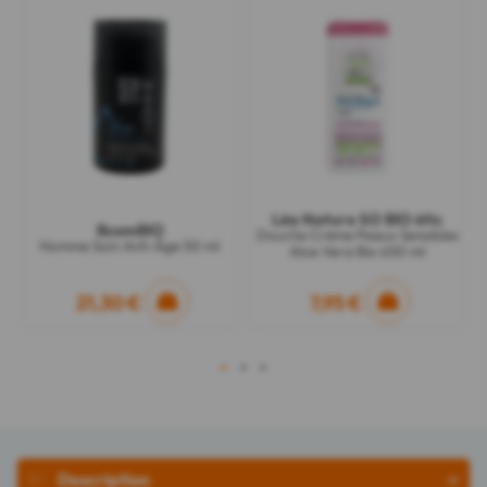
Léa Nature SO BIO étic
BcomBIO
Douche Crème Peaux Sensibles
Homme Soin Anti-Âge 50 ml
Aloe Vera Bio 650 ml
21,30 €
7,95 €
1
2
3
Description