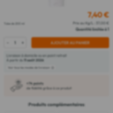
7,40
€
Prix au Kg/L : 37,00 €
Tube de 200 ml
Quantité limitée à 1
-
+
AJOUTER AU PANIER
Livraison à domicile ou en point retrait
À partir du
11 août 2026
Voir tous les modes de livraison
+74 points
de fidélité grâce à ce produit
Produits complémentaires