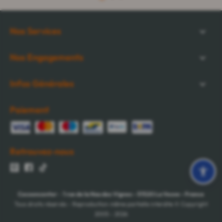
Nos Services
Nos Engagements
Infos Générales
Paiement
Retrouvez-nous
Cocooncenter
-
1 rue de la Nau des Vignes
-
51520
La Veuve
-
France
Tous droits réservés - Reproduction même partielle interdite © Copyright
2005 - 2026