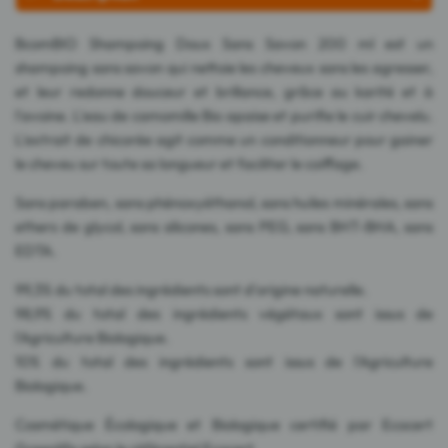
BcomBIO Shampoing Doux Sans Savon 200 ml est un
shampoing sans savon qui nettoie les cheveux sans les agresser,
et leur redonne douceur et brillance, grâce au karité et à
l'avoine. L'eau de camomille Bio apaise et purifie le cuir chevelu.
L'extrait de chicorée agit comme un conditionneur pour gainer
le cheveu sur toute sa longueur et faciliter le coiffage.
Sans paraben, sans phénoxyéthanol, sans huiles minérales, sans
ethers de glycol, sans silicones, sans PEG, sans BHT-BHA, sans
EDTA.
99,3% du total des ingrédients sont d'origine naturelle.
98,9% du total des ingrédients végétaux sont issus de
l'Agriculture Biologique.
10% du total des ingrédients sont issus de l'Agriculture
Biologique.
Cosmétique Écologique et Biologique certifié par Ecocert