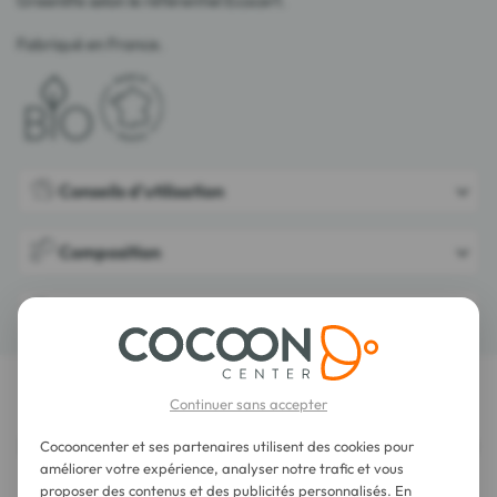
Greenlife selon le référentiel Ecocert.
Fabriqué en France.
Conseils d'utilisation
Composition
Détails
Continuer sans accepter
LES DERNIERS AVIS SUR CET ARTICLE
BcomBIO Shampoing Doux Sans Savon 200
Cocooncenter et ses partenaires utilisent des cookies pour
améliorer votre expérience, analyser notre trafic et vous
ml
proposer des contenus et des publicités personnalisés. En