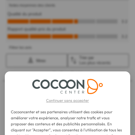
Continuer sans accepter
Cocooncenter et ses partenaires utilisent des cookies pour
améliorer votre expérience, analyser notre trafic et vous
proposer des contenus et des publicités personnalisés. En
cliquant sur "Accepter", vous consentez à l'utilisation de tous les