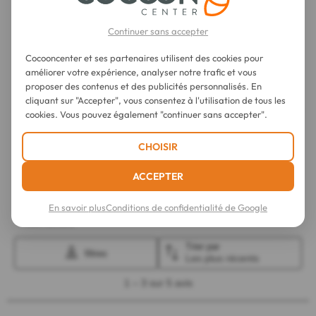
Continuer sans accepter
Cocooncenter et ses partenaires utilisent des cookies pour
améliorer votre expérience, analyser notre trafic et vous
proposer des contenus et des publicités personnalisés. En
cliquant sur "Accepter", vous consentez à l'utilisation de tous les
cookies. Vous pouvez également "continuer sans accepter".
CHOISIR
ACCEPTER
En savoir plus
Conditions de confidentialité de Google