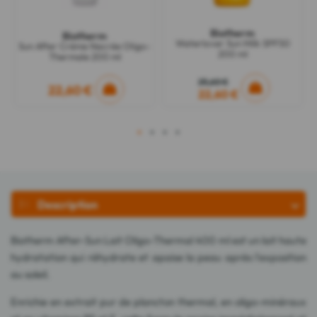
Biotherm
Biotherm
Waterlover Sun Milk SPF50
Sun After Crème Nacrée Oligo-
200 ml
Thermale 200 ml
25,60 €
22,60 €
22,60 €
1
2
3
4
Description
Biotherm After-Sun Lait Oligo-Thermal 400 ml est un lait haute
hydratation qui réhydrate et apaise la peau après l'exposition
au soleil.
Enrichie en extrait pur de plancton thermal, en oligo-minéraux