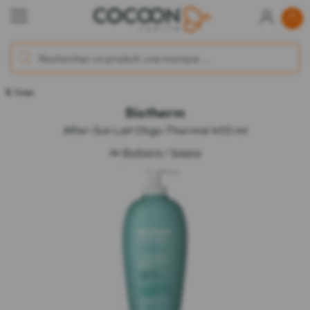
Corps
Biotherm
After-Sun Lait Oligo-Thermal 400 ml
de
Biotherm
/
Solaire