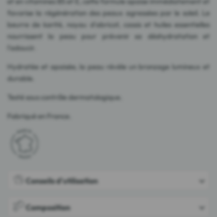
et en vitamines B5 et E, cette formule apaise immédiatement et
favorise la régénération des peaux agressées par le soleil. Le
beurre de karité, noyau d'abricot, cassis et huiles essentielles
nourrissent la peau pour prévenir sa déshydratation et
l'adoucir.
Hydratée et apaisée, la peau révèle un bronzage lumineux et
durable.
Testé sous contrôle dermatologique.
Fabriqué en France.
Conseils d'utilisation
Composition