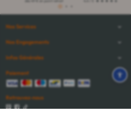
dès 49 € en point retrait
4,4 / 5
1
2
3
Nos Services
Nos Engagements
Infos Générales
Paiement
Retrouvez-nous
Cocooncenter
-
1 rue de la Nau des Vignes
-
51520
La Veuve
-
France
Tous droits réservés - Reproduction même partielle interdite © Copyright