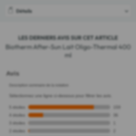
Détails
LES DERNIERS AVIS SUR CET ARTICLE
Biotherm After-Sun Lait Oligo-Thermal 400
ml