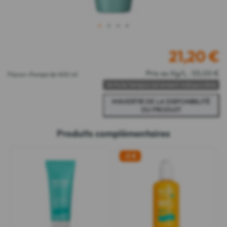
1
2
3
4
21,20
€
Prix au Kg/L : 53,00 €
Flacon-Pompe de 400 ml
Article temporairement indisponible
Produits complémentaires
-3 €