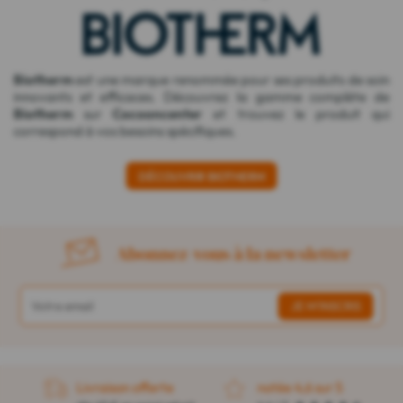
Biotherm
est une marque renommée pour ses produits de soin
innovants et efficaces. Découvrez la gamme complète de
Biotherm
sur
Cocooncenter
et trouvez le produit qui
correspond à vos besoins spécifiques.
DÉCOUVRIR BIOTHERM
Abonnez-vous à la newsletter
Livraison offerte
notée 4,6 sur 5