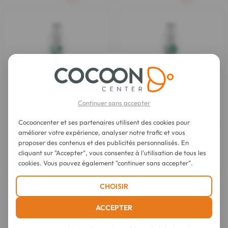
Continuer sans accepter
Generik
Generik
Cocooncenter et ses partenaires utilisent des cookies pour
Oxydant Crème 10 Vol Generik
Oxydant Crème 30 Vol Generik
300ml
300ml
améliorer votre expérience, analyser notre trafic et vous
proposer des contenus et des publicités personnalisés. En
cliquant sur "Accepter", vous consentez à l'utilisation de tous les
3,30 €
3,30 €
cookies. Vous pouvez également "continuer sans accepter".
CHOISIR
ACCEPTER