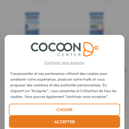
Continuer sans accepter
Clearblue
Clearblue
Test de Grossesse Détection Ultra
1 Test de Grossesse
Cocooncenter et ses partenaires utilisent des cookies pour
Précoce Digital
améliorer votre expérience, analyser notre trafic et vous
proposer des contenus et des publicités personnalisés. En
9,95 €
12,40 €
cliquant sur "Accepter", vous consentez à l'utilisation de tous les
cookies. Vous pouvez également "continuer sans accepter".
Épuisé
CHOISIR
ACCEPTER