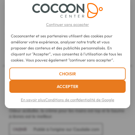
Continuer sans accepter
Cocooncenter et ses partenaires utilisent des cookies pour
améliorer votre expérience, analyser notre trafic et vous
proposer des contenus et des publicités personnalisés. En
cliquant sur "Accepter", vous consentez à l'utilisation de tous les
cookies. Vous pouvez également "continuer sans accepter".
CHOISIR
ACCEPTER
En savoir plus
Conditions de confidentialité de Google