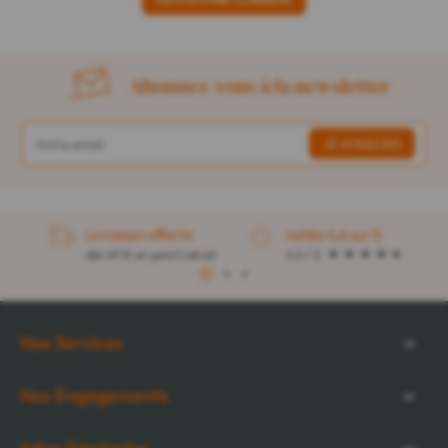
Abonnez-vous à la newsletter
Livraison offerte
notée 4,6 sur 5
dès 49 € en point retrait
4,4 / 5
1
2
3
Nos Services
Nos Engagements