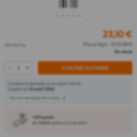
1
2
3
4
5
23,10
€
Prix au Kg/L : 12 157,89 €
Stick de 1.9 g
En stock
-
+
AJOUTER AU PANIER
Livraison à domicile ou en point retrait
À partir du
10 août 2026
Voir tous les modes de livraison
+231 points
de fidélité grâce à ce produit