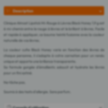
Description
Clinique Almost Lipstick Mi-Rouge à Lèvres Black Honey 1,9 g est
à mi-chemin entre le rouge à lèvres et le brillant à lèvres. Facile
et rapide à appliquer, ce baume teinté fusionne avec la couleur
naturelle de vos lèvres.
La couleur culte Black Honey varie en fonction des lèvres de
chaque personne, il s'adapte à votre carnation pour un rendu
unique et apporte une brillance transparente.
Sa formule gorgée d'émollients adoucit et hydrate les lèvres
pour un fini satiné.
Ne tâche pas.
Soumis à des tests d'allergie. Sans parfum.
Conseils d'utilisation