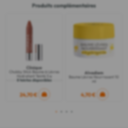
Produits complémentaires
Clinique
Chubby Stick Baume à Lèvres
Alvadiem
Hydratant Teinté 3 g
Baume Lèvres Nourrissant 10
8 teintes disponibles
ml
24,70 €
4,70 €
1
2
3
4