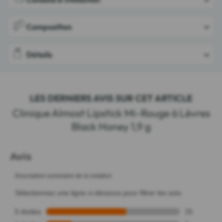
Composition
Détails
LES DERNIERS AVIS SUR CET ARTICLE
Clinique Almost Lipstick Mi-Rouge à Lèvres
Black Honey 1,9 g