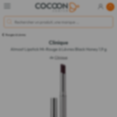
Rouges à Lèvres
Clinique
Almost Lipstick Mi-Rouge à Lèvres Black Honey 1,9 g
de
Clinique