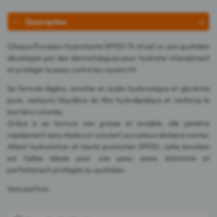
Description
Clinique Émulsion Hydratante SPF50 75 ml est un soin quotidien
développé par des dermatologues pour hydrater intensément
et protéger la peau contre les rayons UV.
Sa formule légère, enrichie en acide hyaluronique et glycérine
pure, restaure l'équilibre du film hydrolipidique et renforce la
barrière cutanée.
Grâce à sa texture non grasse et invisible, elle pénètre
rapidement sans résidus et convient aux peaux sèches à mixtes.
Alliant hydratation et haute protection SPF50, cette émulsion
est l'alliée idéale pour une peau saine, éclatante et
parfaitement protégée au quotidien.
Sans parfum.