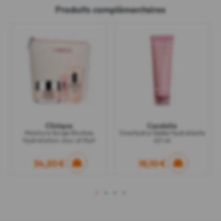
Produits complémentaires
Clinique
Caudalie
Moisture Surge Routine
VinoHydra Gelée Hydratante
Hydratation Jour et Nuit
60 ml
34,20 €
18,10 €
1
2
3
4