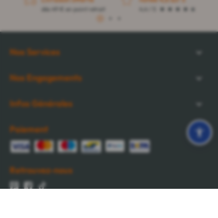
dès 49 € en point retrait
4,4 / 5
1
2
3
Nos Services
Nos Engagements
Infos Générales
Paiement
Retrouvez-nous
Cocooncenter
-
1 rue de la Nau des Vignes
-
51520
La Veuve
-
France