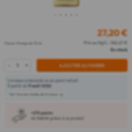
1
2
3
4
5
27,20
€
Prix au Kg/L : 362,67 €
Flacon-Pompe de 75 ml
En stock
-
+
AJOUTER AU PANIER
Livraison à domicile ou en point retrait
À partir du
11 août 2026
Voir tous les modes de livraison
+272 points
de fidélité grâce à ce produit