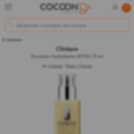
Hydratants
Clinique
Émulsion Hydratante SPF50 75 ml
de
Clinique
/
Basic 3 Temps