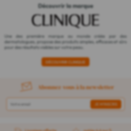
Découvrir la marque
Une des première marque au monde créée par des
dermatologues, propose des produits simples, efficaces et sûrs
pour des résultats visibles sur votre peau.
DÉCOUVRIR CLINIQUE
Abonnez-vous à la newsletter
Livraison offerte
notée 4,6 sur 5