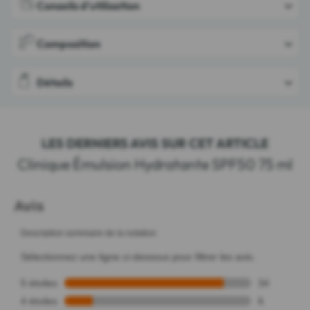
Conseils d'utilisation
Composition
Détails
LES DERNIERS AVIS SUR CET ARTICLE
Clinique Émulsion Hydratante SPF50 75 ml