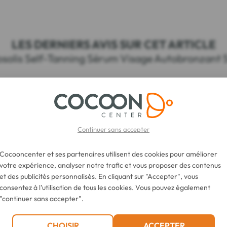
LES DERNIERS AVIS SUR CET ARTICLE
solis Self-Tanning Sérum Visage Autobronzant 
Continuer sans accepter
Cocooncenter et ses partenaires utilisent des cookies pour améliorer
votre expérience, analyser notre trafic et vous proposer des contenus
et des publicités personnalisés. En cliquant sur "Accepter", vous
consentez à l'utilisation de tous les cookies. Vous pouvez également
"continuer sans accepter".
CHOISIR
ACCEPTER