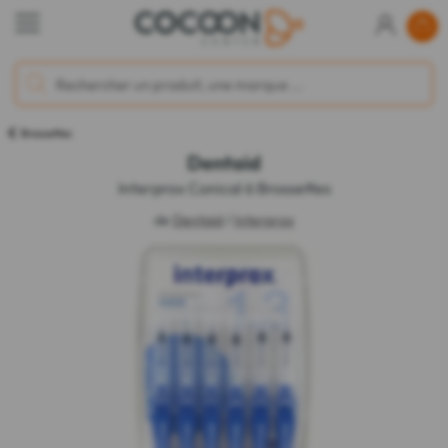
Brossettes
Dentaid
Interprox Conical 6 Brossettes
de
Dentaid
/
Interprox