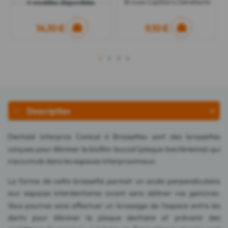
Brosse Capillaire Démêlante
4 modèles disponibles
14,10 €
9,10 €
1
2
3
4
Description
Dentaid Interprox Conical 6 Brossettes sont des brossettes
conçues pour éliminer le biofilm buccal (plaque bactérienne) qui
s'accumule dans les espaces interproximaux.
La forme de cette brossette permet un accès perpendiculaire
aux espaces interdentaires avant sans abîmer vos gencives.
Vous pourrez ainsi effectuer un brossage de l'espace entre les
dents pour éliminer la plaque dentaire et prévenir des