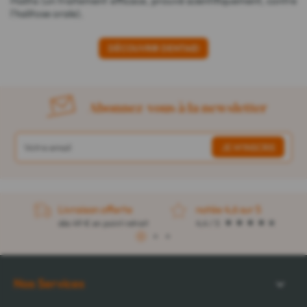
Halita (un traitement efficace, prouvé scientifiquement, contre
l'halitose orale).
DÉCOUVRIR DENTAID
Abonnez-vous à la newsletter
Livraison offerte
notée 4,6 sur 5
dès 49 € en point retrait
4,4 / 5
1
2
3
Nos Services