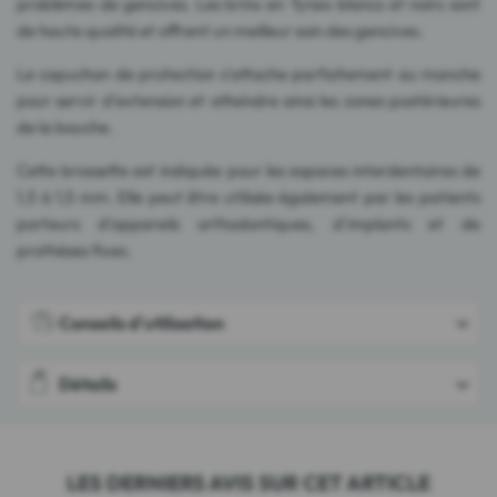
problèmes de gencives. Les brins en Tynex blancs et noirs sont
de haute qualité et offrent un meilleur soin des gencives.
Le capuchon de protection s'attache parfaitement au manche
pour servir d'extension et atteindre ainsi les zones postérieures
de la bouche.
Cette brossette est indiquée pour les espaces interdentaires de
1,3 à 1,5 mm. Elle peut être utilisée également par les patients
porteurs d'appareils orthodontiques, d'implants et de
prothèses fixes.
Conseils d'utilisation
Détails
LES DERNIERS AVIS SUR CET ARTICLE