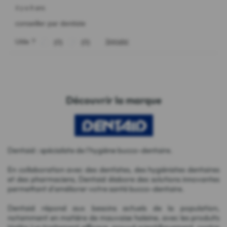
Découvrir la marque
Dentaid : spécialiste de l'hygiène bucco-dentaire.
En collaboration avec des dentistes, des hygiénistes dentaires
et des pharmaciens, Dentaid élabore des solutions innovantes
permettant d'améliorer votre santé bucco-dentaire.
Dentaid répond aux besoins actuels de la population,
notamment en matière de mauvaise haleine, avec les produits