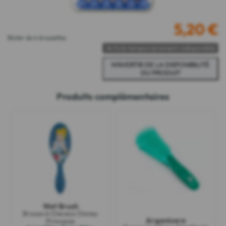
5,20
€
Blister de 6 brossettes
Article temporairement indisponible
Produits complémentaires
Wet Brush
Brosse à Cheveux Disney
Arganicare
Princesse