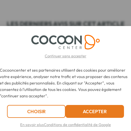
LES DERNIERS AVIS SUR CET ARTICLE
y Nasal Miel de Manuka 16+ et Argent Colloïdal 
Continuer sans accepter
Cocooncenter et ses partenaires utilisent des cookies pour améliorer
votre expérience, analyser notre trafic et vous proposer des contenus
et des publicités personnalisés. En cliquant sur "Accepter", vous
consentez à l'utilisation de tous les cookies. Vous pouvez également
"continuer sans accepter".
CHOISIR
ACCEPTER
En savoir plus
Conditions de confidentialité de Google