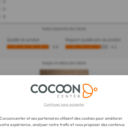
Continuer sans accepter
Cocooncenter et ses partenaires utilisent des cookies pour améliorer
votre expérience, analyser notre trafic et vous proposer des contenus