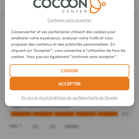
Continuer sans accepter
Cocooncenter et ses partenaires utilisent des cookies pour
améliorer votre expérience, analyser notre trafic et vous
proposer des contenus et des publicités personnalisés. En
cliquant sur "Accepter", vous consentez à l'utilisation de tous les
cookies. Vous pouvez également "continuer sans accepter".
CHOISIR
ACCEPTER
En savoir plus
Conditions de confidentialité de Google