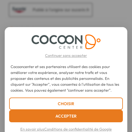
Continuer sans accepter
Cocooncenter et ses partenaires utilisent des cookies pour
améliorer votre expérience, analyser notre trafic et vous
proposer des contenus et des publicités personnalisés. En
cliquant sur "Accepter", vous consentez à l'utilisation de tous les
cookies. Vous pouvez également "continuer sans accepter".
CHOISIR
ACCEPTER
En savoir plus
Conditions de confidentialité de Google