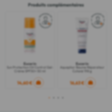
Produits complémentaires
Eucerin
Eucerin
Sun Protection Oil Control Gel-
Aquaphor Baume Réparateur
Crème SPF50+ 50 ml
Cutané 198 g
14,60 €
16,63 €
1
2
3
4