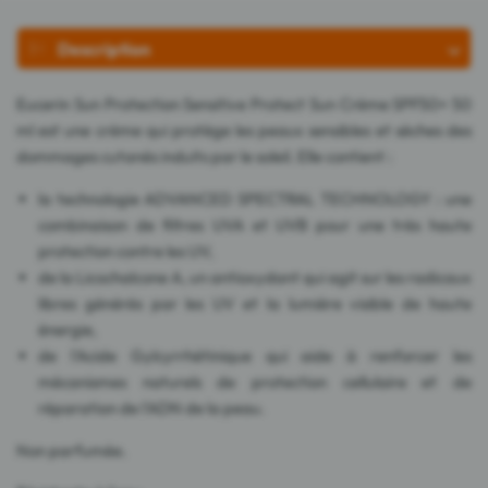
Description
Eucerin Sun Protection Sensitive Protect Sun Crème SPF50+ 50
ml est une crème qui protège les peaux sensibles et sèches des
dommages cutanés induits par le soleil. Elle contient :
la technologie ADVANCED SPECTRAL TECHNOLOGY : une
combinaison de filtres UVA et UVB pour une très haute
protection contre les UV,
de la Licochalcone A, un antioxydant qui agit sur les radicaux
libres générés par les UV et la lumière visible de haute
énergie,
de l'Acide Gylcyrrhétinique qui aide à renforcer les
mécanismes naturels de protection cellulaire et de
réparation de l'ADN de la peau.
Non parfumée.