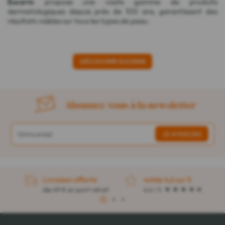
Eucerin
propose une vaste gamme de produits
dermatologiques depuis près de 100 ans, garantissant des
résultats visibles sur tous les types de peau.
DÉCOUVRIR EUCERIN
Abonnez-vous à la newsletter
Livraison offerte
notée 4,6 sur 5
dès 49 € en point retrait
4,4 / 5
1
2
3