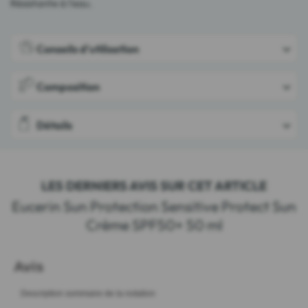
Résistante à l'eau.
Conseils d'utilisation
Composition
Détails
LES DERNIERS AVIS SUR CET ARTICLE
Eucerin Sun Protection Sensitive Protect Sun
Crème SPF50+ 50 ml