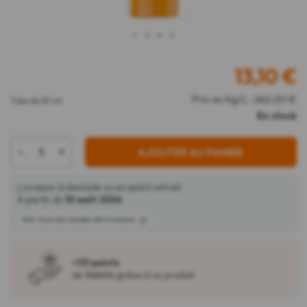
1
2
3
4
13,10
€
Prix au Kg/L : 262,00 €
Tube de 50 ml
En stock
-
+
AJOUTER AU PANIER
Livraison à domicile ou en point retrait
À partir du
10 août 2026
Voir tous les modes de livraison
+131 points
de fidélité grâce à ce produit