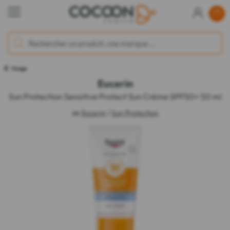
Visage
Eucerin
Sun Protection Sensitive Protect Sun Crème SPF50+ 50 ml
de
Eucerin
/
Sun Protection