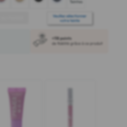
Teintes
Veuillez sélectionner
 AU PANIER
votre teinte
+118 points
de fidélité grâce à ce produit