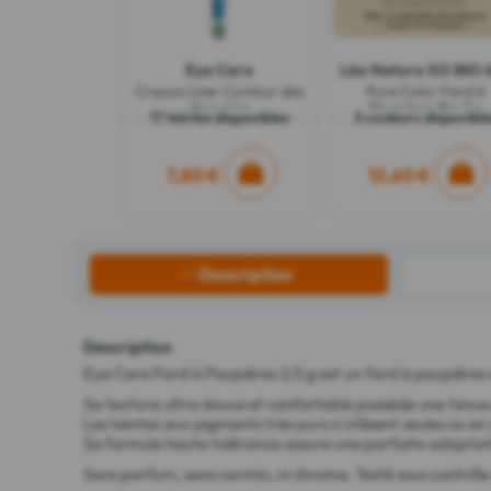
Eye Care
Léa Nature SO BIO é
Crayon Liner Contour des
Pure Color Fard à
Yeux 1.1 g
Paupières Bio 3 g
17 teintes disponibles
3 couleurs disponibl
7,80 €
12,60 €
Description
Description
Eye Care Fard à Paupières 2,5 g est un fard à paupières q
Sa texture ultra douce et confortable possède une tenue p
Les teintes aux pigments très purs s'utilisent seules ou e
Sa formule haute tolérance assure une parfaite adaptation
Sans parfum, sans carmin, ni chrome. Testé sous contrôl