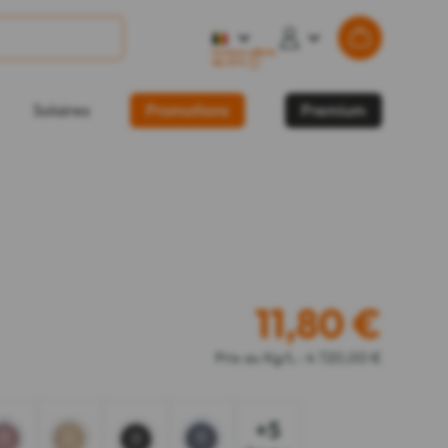
Livraison offerte
dès 49 €
?
Solaires
Promotions
Premium
11,80
€
Prix au Kg/L : 4 720,00 €
+5