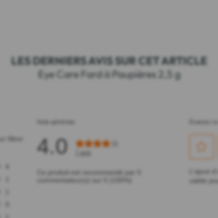
LES DERNIERS AVIS SUR CET ARTICLE
Eye Care Fard à Paupières 2,5 g