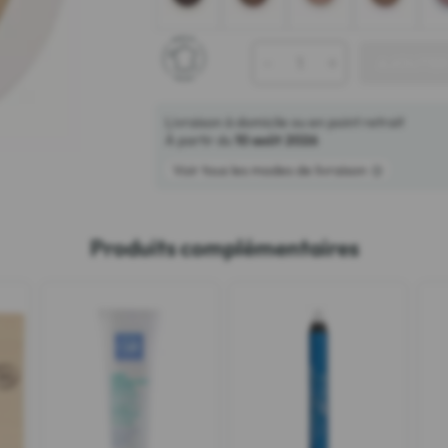
-
+
AJOUTER
Livraison à domicile ou en point retrait
À partir du
10 août 2026
Voir tous les modes de livraison
Produits complémentaires