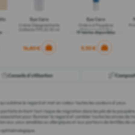
tic
Eye Care
Eye Care
Crème Dépigmentante
Ombre à Paupières
Pri
Unifiante FPS 20 30 ml
Waterproof 3,15 g
es
19 teintes disponibles
14,80 €
9,30 €
Conseils d'utilisation
Composi
ui sublime le regard et met en valeur toutes les couleurs d'yeux.
arfaite évitant tout risque de migration dans les plis de la paupière
n association pour illuminer le regard et combler toutes les envies de 
 aux yeux sensibles ou allergiques et aux porteurs de lentilles de c
e ophtalmologique.