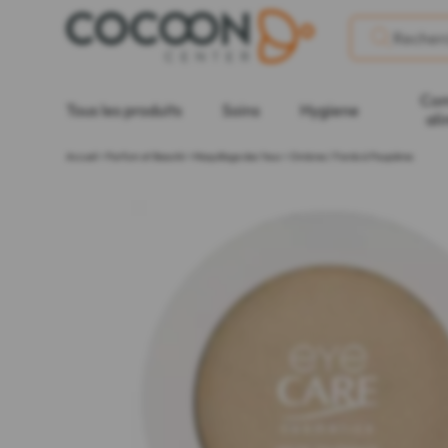
Com
Tous les produits
Soins
Hygiene
ali
Accueil
>
Parfum et Beauté
>
Maquillage des Yeux
>
Ombres / Fards à Paupières