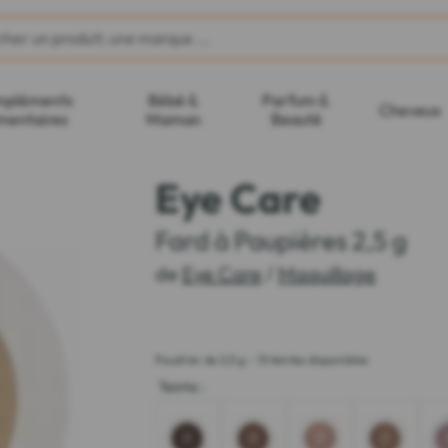
pléments
Bébé &
Parfum &
Cheveux
mentaires
Maman
Beauté
Eye Care
Fard à Paupières 2,5 g
de
Eye Care
/
Maquillage
Poudrier de 2,5 g - 13 teintes disponibles
Teinte
: