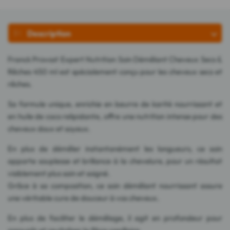
Description
Franck Provost Expert Nutrition Soin Démêlant Cheveux Secs &
Rêches 450 ml est spécialement conçu pour les cheveux secs et
rêches.
Sa formule unique, enrichie en beurre de karité nourrissant et
en huile de coco relipidante, offre une nutrition intense pour des
cheveux doux et soyeux.
En plus de démêler instantanément les longueurs, ce soin
apporte souplesse et brillance à la chevelure, pour un résultat
visiblement plus sain et soigné.
Grâce à sa composition, ce soin démêlant nourrissant assure
une véritable cure de douceur à vos cheveux.
En plus de faciliter le démêlage, il agit en profondeur pour