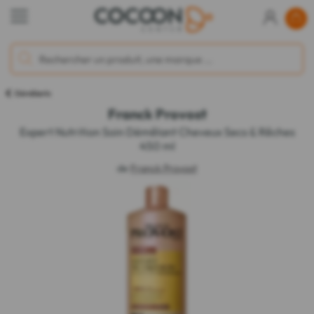
Démêlants
Franck Provost
Expert Nutrition Soin Démêlant Cheveux Secs & Rêches
450 ml
de
Franck Provost