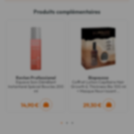
Produits complémentaires
Revlon Professional
Biopousse
Equave Soin Démêlant
Coffret Lotion Capillaire Hair
Instantané Spécial Boucles 200
Growth & Thickness Bio 100 ml
ml
+ Masque Nourrissant...
14,90 €
29,30 €
1
2
3