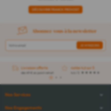
DÉCOUVRIR FRANCK PROVOST
Abonnez-vous à la newsletter
Livraison offerte
notée 4,6 sur 5
dès 49 € en point retrait
4,4 / 5
1
2
3
Nos Services
Nos Engagements