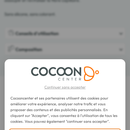
assouplir et revitaliser la fibre capillaire.
Sans silicone, sans colorant.
Conseils d'utilisation
Composition
Détails
Continuer sans accepter
LES DERNIERS AVIS SUR CET ARTICLE
Cocooncenter et ses partenaires utilisent des cookies pour
Franck Provost Expert Nutrition Soin
améliorer votre expérience, analyser notre trafic et vous
Démêlant Cheveux Secs & Rêches 450 ml
proposer des contenus et des publicités personnalisés. En
cliquant sur "Accepter", vous consentez à l'utilisation de tous les
cookies. Vous pouvez également "continuer sans accepter".