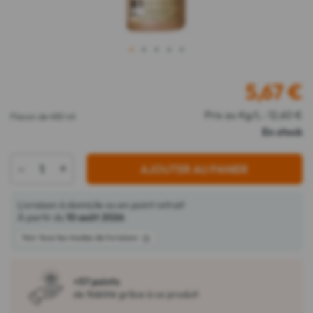
1
2
3
4
5
5,67
€
Prix au Kg/L : 12,60 €
Flacon de 450 ml
En stock
-
+
AJOUTER AU PANIER
Livraison à domicile ou en point retrait
À partir du
10 août 2026
Voir tous les modes de livraison
+57 points
de fidélité grâce à ce produit