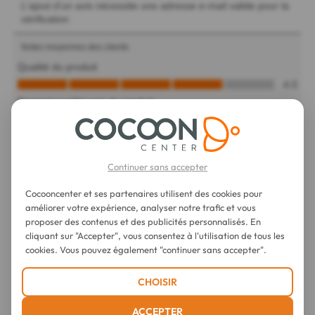
Continuer sans accepter
Cocooncenter et ses partenaires utilisent des cookies pour
améliorer votre expérience, analyser notre trafic et vous
proposer des contenus et des publicités personnalisés. En
cliquant sur "Accepter", vous consentez à l'utilisation de tous les
cookies. Vous pouvez également "continuer sans accepter".
CHOISIR
ACCEPTER