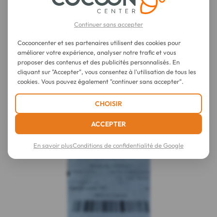
Continuer sans accepter
Cocooncenter et ses partenaires utilisent des cookies pour
améliorer votre expérience, analyser notre trafic et vous
proposer des contenus et des publicités personnalisés. En
cliquant sur "Accepter", vous consentez à l'utilisation de tous les
cookies. Vous pouvez également "continuer sans accepter".
CHOISIR
ACCEPTER
En savoir plus
Conditions de confidentialité de Google