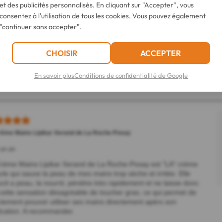
et des publicités personnalisés. En cliquant sur "Accepter", vous
consentez à l'utilisation de tous les cookies. Vous pouvez également
"continuer sans accepter".
CHOISIR
ACCEPTER
En savoir plus
Conditions de confidentialité de Google