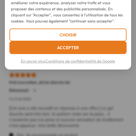
améliorer votre expérience, analyser notre trafic et vous
proposer des contenus et des publicités personnalisés. En
cliquant sur "Accepter", vous consentez à l'utilisation de tous les
cookies. Vous pouvez également "continuer sans accepter".
CHOISIR
ACCEPTER
En savoir plus
Conditions de confidentialité de Google