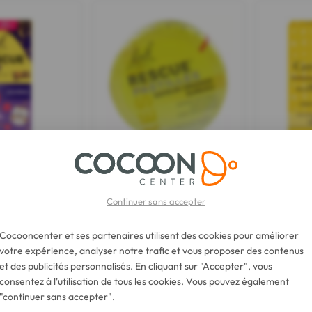
scue
Rescue
N
s Compte-Gouttes
Bach Pastilles Saveur Orange
Cerveau 
ise 10 ml
Sureau 50 g
Continuer sans accepter
 €
9,10 €
29
Cocooncenter et ses partenaires utilisent des cookies pour améliorer
votre expérience, analyser notre trafic et vous proposer des contenus
et des publicités personnalisés. En cliquant sur "Accepter", vous
-20%
consentez à l'utilisation de tous les cookies. Vous pouvez également
"continuer sans accepter".