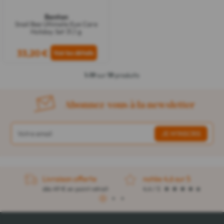
Benton
Snail Bee Ultimate Eye Care
Holiday Set 31,1 g
33,20 €
1-19
sur
19
produits
Abonnez-vous à la newsletter
Livraison offerte
notée 4,6 sur 5
dès 49 € en point retrait
4,4 / 5
1
2
3