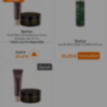
Benton
Snail Bee Ultimate Eye Care
Holiday Set 31,1 g
Benton
1 date courte disponible
ALOE BHA SKIN TONER 200 ml
33,20 €
22,20 €
23,47 €
Épuisé