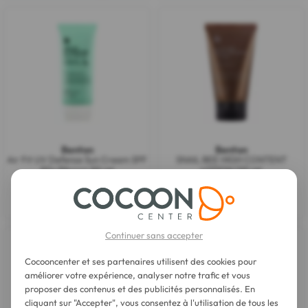
Benton
Benton
Air Fit UV Defense Sun Cream SPF
SNAIL BEE HIGH CONTENT
50+ PA++++ 50 ml
LOTION 120 ml
24,20 €
25,20 €
Continuer sans accepter
Cocooncenter et ses partenaires utilisent des cookies pour
améliorer votre expérience, analyser notre trafic et vous
proposer des contenus et des publicités personnalisés. En
cliquant sur "Accepter", vous consentez à l'utilisation de tous les