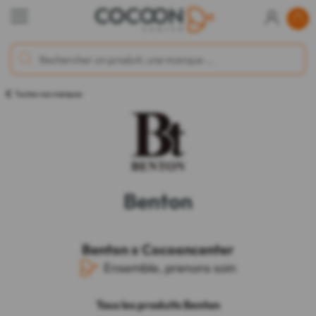
Toutes nos marques
Benton
Benton x Cocooncenter
Ensemble, prenons soin
Tous les produits Benton