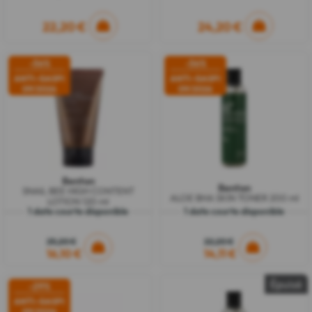
22,20 €
24,20 €
-36%
-36%
ANTI-GASPI
ANTI-GASPI
09/2026
09/2026
Benton
Benton
SNAIL BEE HIGH CONTENT
ALOE BHA SKIN TONER 200 ml
LOTION 120 ml
1 date courte disponible
1 date courte disponible
25,20 €
22,20 €
16,10 €
14,11 €
Épuisé
-29%
ANTI-GASPI
09/2026