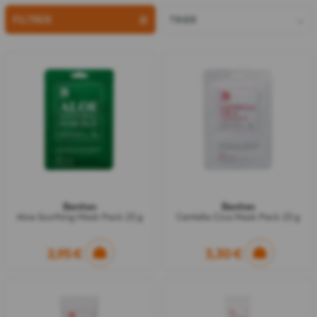
FILTRER
TRIER
Benton
Benton
Aloe Soothing Mask Pack 23 g
Centella Cica Mask Pack 23 g
2,95 €
3,30 €