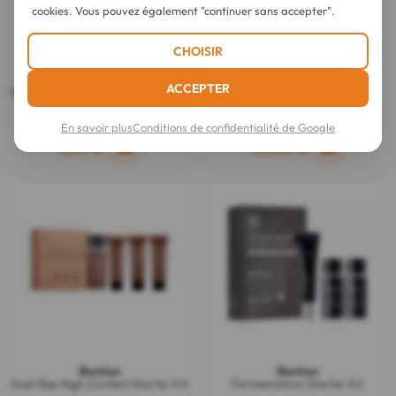
cookies. Vous pouvez également "continuer sans accepter".
CHOISIR
Benton
Benton
ACCEPTER
Snail Bee High Content Mask Pack
Fermentation Essence Set
20 g
En savoir plus
Conditions de confidentialité de Google
2,95 €
33,30 €
Benton
Benton
Snail Bee High Content Starter Kit
Fermentation Starter Kit