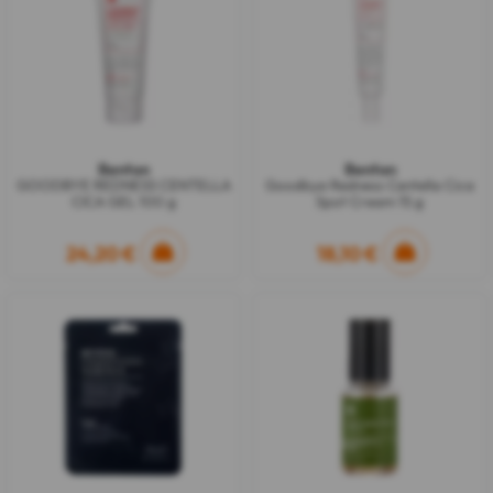
Benton
Benton
GOODBYE REDNESS CENTELLA
Goodbye Redness Centella Cica
CICA GEL 100 g
Spot Cream 15 g
24,20 €
18,10 €