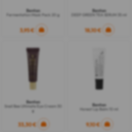
Benton
Benton
Fermentation Mask Pack 20 g
DEEP GREEN TEA SERUM 35 ml
3,95 €
18,10 €
Benton
Benton
Snail Bee Ultimate Eye Cream 30
Honest Lip Balm 10 ml
g
33,30 €
9,10 €