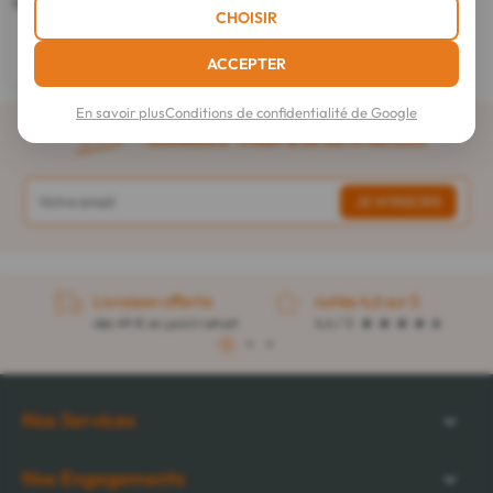
Sirop Toux Sèche & Grasse 100 ml
CHOISIR
5,60 €
ACCEPTER
En savoir plus
Conditions de confidentialité de Google
Abonnez-vous à la newsletter
Livraison offerte
notée 4,6 sur 5
dès 49 € en point retrait
4,4 / 5
1
2
3
Nos Services
Nos Engagements