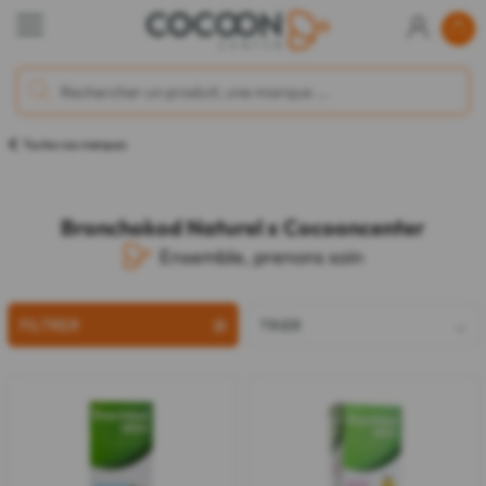
Toutes nos marques
Bronchokod Naturel x Cocooncenter
Ensemble, prenons soin
FILTRER
TRIER