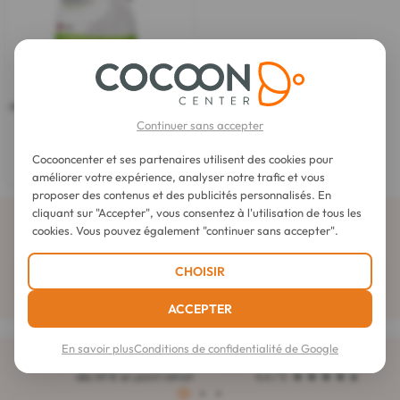
Dermopads
Pads Rectangles de Coton Bio 180
Rectangles
Continuer sans accepter
Cocooncenter et ses partenaires utilisent des cookies pour
3,60 €
améliorer votre expérience, analyser notre trafic et vous
proposer des contenus et des publicités personnalisés. En
cliquant sur "Accepter", vous consentez à l'utilisation de tous les
Abonnez-vous à la newsletter
cookies. Vous pouvez également "continuer sans accepter".
CHOISIR
ACCEPTER
En savoir plus
Conditions de confidentialité de Google
Livraison offerte
notée 4,6 sur 5
dès 49 € en point retrait
4,4 / 5
1
2
3