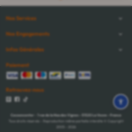
Nos Services
Nos Engagements
Infos Générales
Paiement
Retrouvez-nous
Cocooncenter
-
1 rue de la Nau des Vignes
-
51520
La Veuve
-
France
Tous droits réservés - Reproduction même partielle interdite © Copyright
2005 - 2026