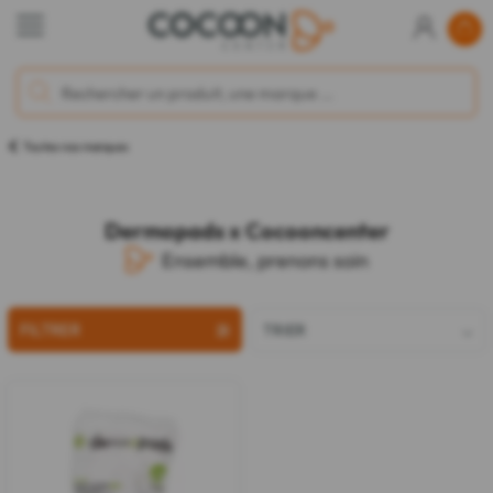
Toutes nos marques
Dermopads x Cocooncenter
Ensemble, prenons soin
FILTRER
TRIER