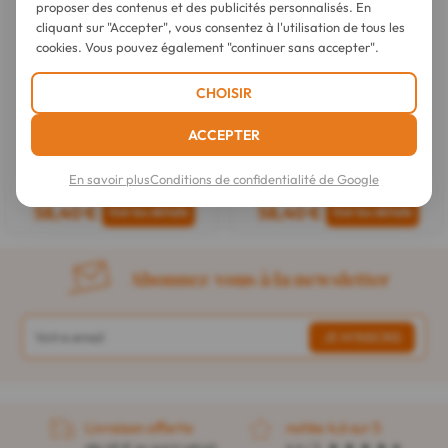
proposer des contenus et des publicités personnalisés. En
cliquant sur "Accepter", vous consentez à l'utilisation de tous les
cookies. Vous pouvez également "continuer sans accepter".
CHOISIR
ACCEPTER
Lelo
Lelo
Stimulateur Clitoridien Lily 3
Lily 3
En savoir plus
Conditions de confidentialité de Google
58,40 €
58,40 €
Abonnez-vous à la newsletter
Livraison offerte
notée 4,6 sur 5
dès 49 € en point retrait
4,4 / 5