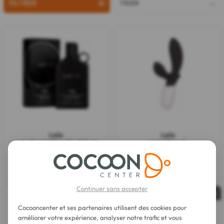
FILTRER
TRIER
Lelo
Lelo
Lubrifiant Intime F1L 100 ml
Loki Wave 2
20,10 €
156,20 €
Continuer sans accepter
Épuisé
Épuisé
Cocooncenter et ses partenaires utilisent des cookies pour
améliorer votre expérience, analyser notre trafic et vous