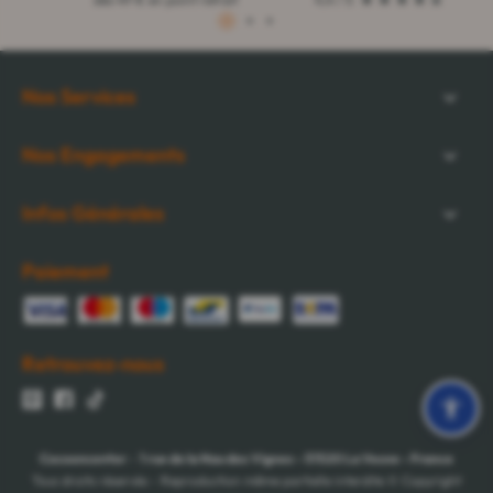
1
2
3
Nos Services
Nos Engagements
Infos Générales
Paiement
Retrouvez-nous
Cocooncenter
-
1 rue de la Nau des Vignes
-
51520
La Veuve
-
France
Tous droits réservés - Reproduction même partielle interdite © Copyright