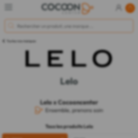
Toutes nos marques
Lelo
Lelo x Cocooncenter
Ensemble, prenons soin
Tous les produits Lelo