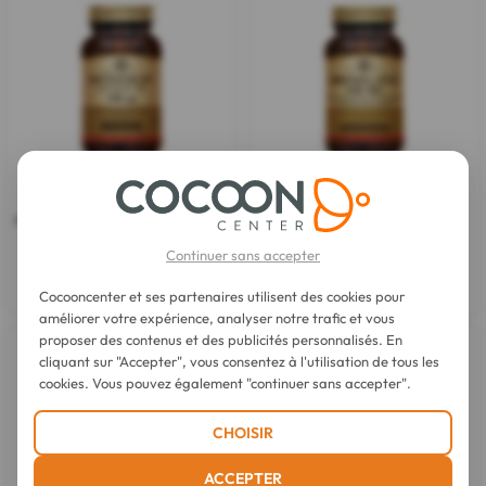
Solgar
Solgar
Metafolin Vitamine B9 400 µg 50
Bromélaïne 300 mg 60 Gélules
Comprimés
Végétales
Continuer sans accepter
17,20 €
35,20 €
Cocooncenter et ses partenaires utilisent des cookies pour
améliorer votre expérience, analyser notre trafic et vous
proposer des contenus et des publicités personnalisés. En
cliquant sur "Accepter", vous consentez à l'utilisation de tous les
cookies. Vous pouvez également "continuer sans accepter".
CHOISIR
ACCEPTER