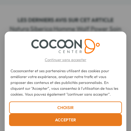
LES DERNIERS AVIS SUR CET ARTICLE
Natura Siberica Homme Wolf Power Soin
Visage Super Tonifiant 50 ml
Continuer sans accepter
Cocooncenter et ses partenaires utilisent des cookies pour
améliorer votre expérience, analyser notre trafic et vous
proposer des contenus et des publicités personnalisés. En
cliquant sur "Accepter", vous consentez à l'utilisation de tous les
cookies. Vous pouvez également "continuer sans accepter".
CHOISIR
ACCEPTER