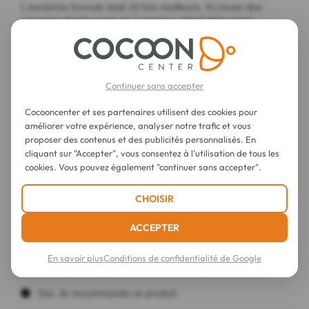
Continuer sans accepter
Cocooncenter et ses partenaires utilisent des cookies pour
améliorer votre expérience, analyser notre trafic et vous
proposer des contenus et des publicités personnalisés. En
cliquant sur "Accepter", vous consentez à l'utilisation de tous les
cookies. Vous pouvez également "continuer sans accepter".
CHOISIR
ACCEPTER
En savoir plus
Conditions de confidentialité de Google