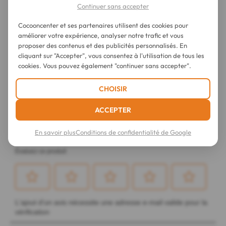
Continuer sans accepter
Cocooncenter et ses partenaires utilisent des cookies pour
améliorer votre expérience, analyser notre trafic et vous
proposer des contenus et des publicités personnalisés. En
cliquant sur "Accepter", vous consentez à l'utilisation de tous les
cookies. Vous pouvez également "continuer sans accepter".
CHOISIR
ACCEPTER
En savoir plus
Conditions de confidentialité de Google