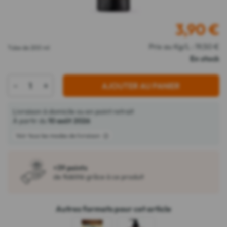
3,90
€
Prix au Kg/L : 19,50 €
Tube de 200 ml
En stock
-
+
AJOUTER AU PANIER
Livraison à domicile ou en point retrait
À partir du
10 août 2026
Voir tous les modes de livraison
+39 points
de fidélité grâce à ce produit
Autres formats pour cet article