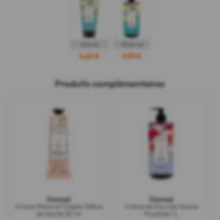
100 ml
1000 ml
2,60 €
9,95 €
Produits complémentaires
Osmaé
Osmaé
Crème Mains et Ongles Délice
Crème de Douche Avoine
de Karité 30 ml
Poudrée 1 L