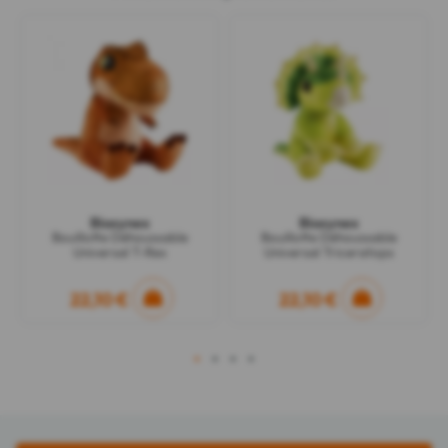
Biosynex
Biosynex
Bouillotte Déhoussable
Bouillotte Déhoussable
Universal T-Rex
Universal Triceratops
22,10 €
22,10 €
1
2
3
4