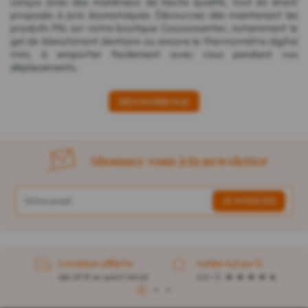
conçus avec des matériaux de haute qualité, tout en étant
proposés à prix économiques. Découvrez dès maintenant les
produits Plic sur notre boutique Cocooncenter, notamment le
gel de blanchiment dentaire
ou encore le
thermomètre digital
mini
, à emporter facilement avec vous pendant vos
déplacements.
DÉCOUVRIR PLIC
Abonnez-vous à la newsletter
Livraison offerte
notée 4,6 sur 5
dès 49 € en point retrait
4,4 / 5
1
2
3