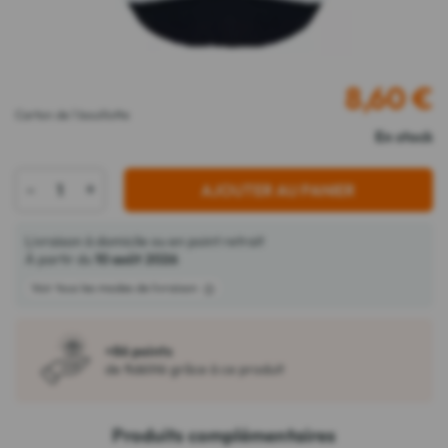
8,60
€
Carton de 1 bouillotte
En stock
-
+
AJOUTER AU PANIER
Livraison à domicile ou en point retrait
À partir du
10 août 2026
Voir tous les modes de livraison
+86 points
de fidélité grâce à ce produit
Produits complémentaires