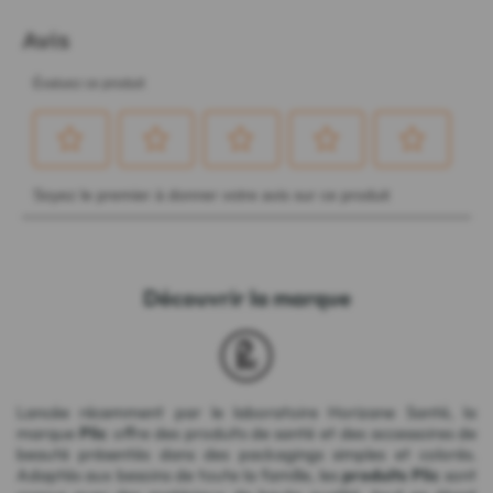
Découvrir la marque
Lancée récemment par le laboratoire Horizane Santé, la
marque
Plic
offre des produits de santé et des accessoires de
beauté présentés dans des packagings simples et colorés.
Adaptés aux besoins de toute la famille, les
produits Plic
sont