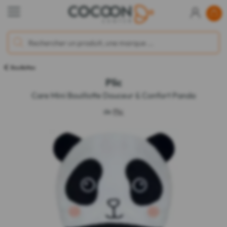
Bouillottes
Plic
Care Mini Bouillotte Douceur & Confort Panda
de
Plic