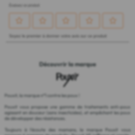
Découvrir la marque
Pouxit, la marque n°1 contre les poux !
Pouxit vous propose une gamme de traitements anti-poux
agissant en douceur (sans insecticides), et empêchant les poux
de développer des résistances.
Toujours à l'écoute des mamans, la marque Pouxit vous