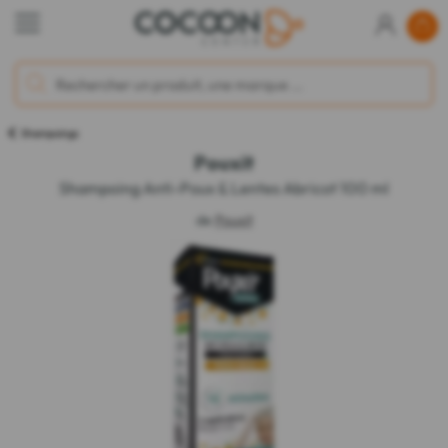
Shampoings
Pouxit
Shampoing Anti-Poux & Lentes Abricot 100 ml
de
Pouxit