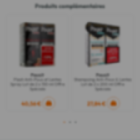
Produits complémentaires
Pouxit
Pouxit
Flash Anti-Poux et Lentes
Shampoing Anti-Poux & Lentes
Spray Lot de 2 x 150 ml Offre
Lot de 2 x 200 ml Offre
Spéciale
Spéciale
40,56 €
27,84 €
1
2
3