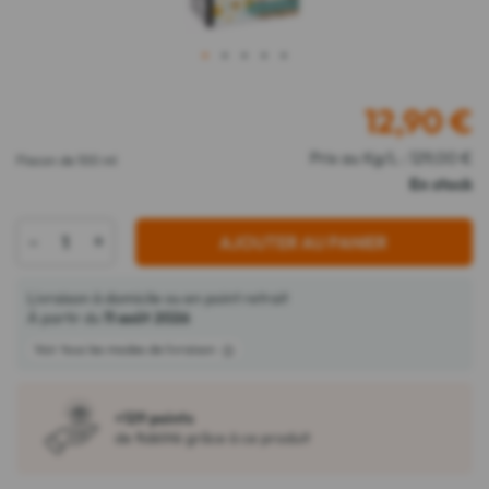
1
2
3
4
5
12,90
€
Prix au Kg/L : 129,00 €
Flacon de 100 ml
En stock
-
+
AJOUTER AU PANIER
Livraison à domicile ou en point retrait
À partir du
11 août 2026
Voir tous les modes de livraison
+129 points
de fidélité grâce à ce produit