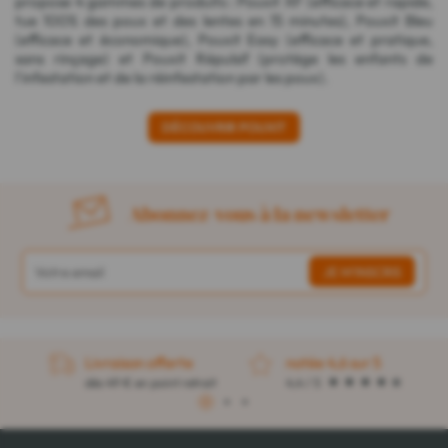
propose 4 gammes de produits : Pouxit XF (efficace et rapide,
tue 100% des poux et des lentes en 15 minutes), Pouxit Bleu
(efficace et économique), Pouxit Easy (efficace et pratique,
sans rinçage) et Pouxit Répulsif (protège les enfants de
l'infestation et de la réinfestation par les poux).
DÉCOUVRIR POUXIT
Abonnez-vous à la newsletter
Livraison offerte
notée 4,6 sur 5
dès 49 € en point retrait
4,4 / 5
1
2
3