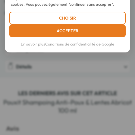
Parfum abricot.
cookies. Vous pouvez également "continuer sans accepter".
Peigne non inclus.
CHOISIR
ACCEPTER
Conseils d'utilisation
En savoir plus
Conditions de confidentialité de Google
Composition
Détails
LES DERNIERS AVIS SUR CET ARTICLE
Pouxit Shampoing Anti-Poux & Lentes Abricot
100 ml