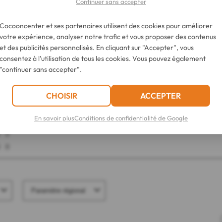
I.D Nutrition Circulation Baie de Myrtille 30 Gélu
Continuer sans accepter
Cocooncenter et ses partenaires utilisent des cookies pour améliorer
votre expérience, analyser notre trafic et vous proposer des contenus
et des publicités personnalisés. En cliquant sur "Accepter", vous
consentez à l'utilisation de tous les cookies. Vous pouvez également
"continuer sans accepter".
CHOISIR
ACCEPTER
En savoir plus
Conditions de confidentialité de Google