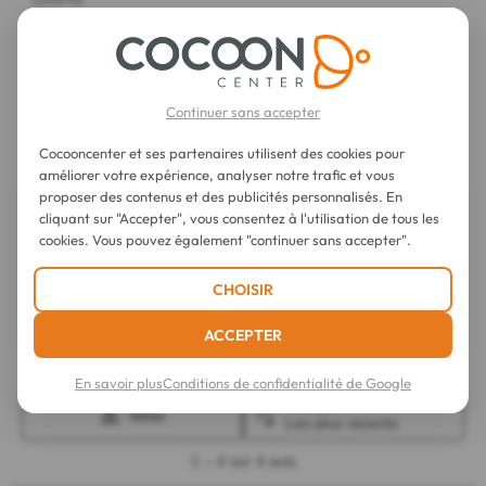
Continuer sans accepter
Cocooncenter et ses partenaires utilisent des cookies pour
améliorer votre expérience, analyser notre trafic et vous
proposer des contenus et des publicités personnalisés. En
cliquant sur "Accepter", vous consentez à l'utilisation de tous les
cookies. Vous pouvez également "continuer sans accepter".
CHOISIR
ACCEPTER
En savoir plus
Conditions de confidentialité de Google