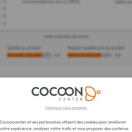
Continuer sans accepter
Cocooncenter et ses partenaires utilisent des cookies pour améliorer
votre expérience, analyser notre trafic et vous proposer des contenus