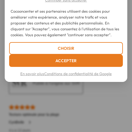
Cocooncenter et ses partenaires utilisent des cookies pour
améliorer votre expérience, analyser notre trafic et vous
proposer des contenus et des publicités personnalisés. En
cliquant sur "Accepter", vous consentez à l'utilisation de tous les
cookies. Vous pouvez également "continuer sans accepter".
CHOISIR
ACCEPTER
En savoir plus
Conditions de confidentialité de Google