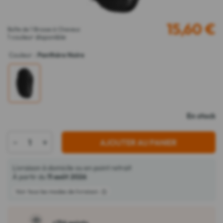
15,60
€
Boîte de 1 Brosse à Cheveux
1 couleur disponible
Couleur
:
Panthère Noire
En stock
-
+
AJOUTER AU PANIER
Livraison à domicile ou en point retrait
À partir du
11 août 2026
Voir tous les modes de livraison
+156 points