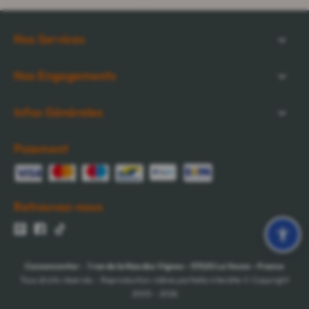
Nos Services
Nos Engagements
Infos Générales
Paiement
Retrouvez-nous
Cocooncenter
-
1 rue de la Nau des Vignes
-
51520
La Veuve
-
France
Tous droits réservés - Reproduction même partielle interdite © Copyright
2005 - 2026