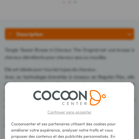
1
2
3
Description
Tangle Teezer Brosse à Cheveux The Original est une brosse à
cheveux démêlante pour cheveux secs ou mouillés.
Elle est idéale pour tous les types de cheveux.
Avec sa technologie brevetée à niveaux en Regular-Flex, elle
démêle les cheveux mouillés ou secs grâce à ses picots à flexion
régulière qui glissent dans les cheveux sans tirer.
Les cheveux sont laissés lisses et sans enchevêtrement, sans
nœud.
Continuer sans accepter
Sa forme et sa taille adaptées à la paume de la main favorisent
Cocooncenter et ses partenaires utilisent des cookies pour
la prise en main.
améliorer votre expérience, analyser notre trafic et vous
proposer des contenus et des publicités personnalisés. En