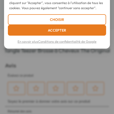
cliquant sur "Accepter", vous consentez à l'utilisation de tous les
Conseils d'utilisation
cookies. Vous pouvez également "continuer sans accepter".
CHOISIR
Détails
ACCEPTER
En savoir plus
Conditions de confidentialité de Google
LES DERNIERS AVIS SUR CET ARTICLE
Tangle Teezer Brosse à Cheveux The Original