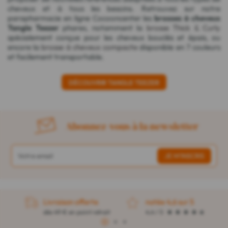
cheveux et à tous les besoins. Retrouvez sur notre
parapharmacie en ligne Cocooncenter les
brosses à cheveux
Tangle Teezer
phares, notamment la
brosse Thick & Curly
spécialement conçue pour les cheveux bouclés et épais, ou
encore la
brosse à cheveux compacte
disponible en 7 couleurs
et facilement transportable.
DÉCOUVRIR TANGLE TEEZER
Abonnez-vous à la newsletter
Livraison offerte
notée 4,6 sur 5
dès 49 € en point retrait
4,4 / 5
1
2
3