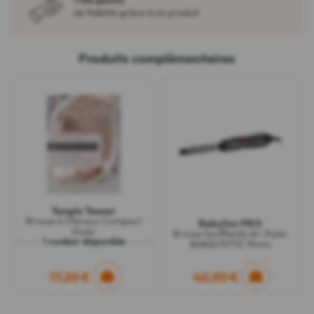
de fidélité grâce à ce produit
Produits complémentaires
Tangle Teezer
Brosse à Cheveux Compact
Babyliss PRO
Styler
Brosse Soufflante Air Styler
1 couleur disponible
BAB2675TTE 19mm
17,20 €
40,90 €