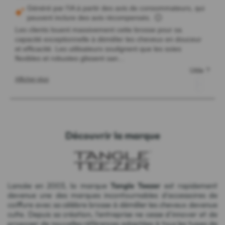
Découvrir la marque
Lancée en 2003, la marque
Tangle Teezer
est rapidement
devenue une des marques incontournables d'accessoires de
coiffure avec sa célèbre brosse à démêler les cheveux devenue
culte. Depuis sa création, l'entreprise ne cesse d'innover et de
proposer de nouvelles références adaptées à tous les types de