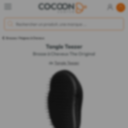
Brosses / Peignes à Cheveux
Tangle Teezer
Brosse à Cheveux The Original
de
Tangle Teezer