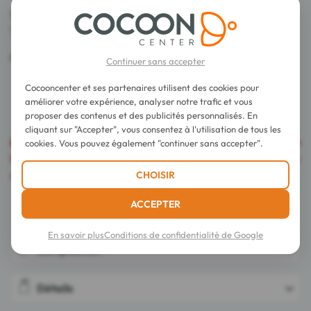
Sans parfum.
Testé sous contrôle dermatologique. Non comédogène.
Fabriqué en France.
Continuer sans accepter
Cocooncenter et ses partenaires utilisent des cookies pour
améliorer votre expérience, analyser notre trafic et vous
proposer des contenus et des publicités personnalisés. En
cliquant sur "Accepter", vous consentez à l'utilisation de tous les
Attention
: La vente de ce produit est limitée à l'Espace
cookies. Vous pouvez également "continuer sans accepter".
Economique Européen et à 6 produits identiques par jour et par
CHOISIR
client.
ACCEPTER
Conseils d'utilisation
En savoir plus
Conditions de confidentialité de Google
Composition
Détails