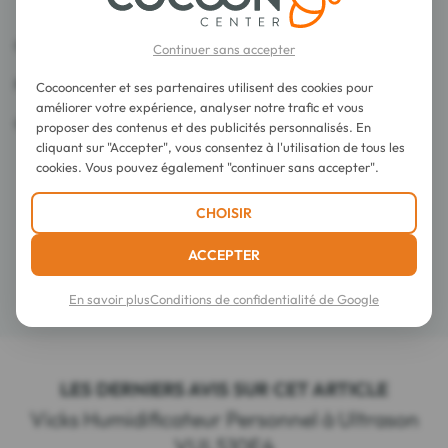
huiles essentielles parfumées.
Comprend 1 tablette VapoPad mentholée.
Continuer sans accepter
Fonctionne sur secteur : 100-240 V ~ 50-60 Hz
Cocooncenter et ses partenaires utilisent des cookies pour
améliorer votre expérience, analyser notre trafic et vous
Garantie 2 ans.
proposer des contenus et des publicités personnalisés. En
cliquant sur "Accepter", vous consentez à l'utilisation de tous les
cookies. Vous pouvez également "continuer sans accepter".
Conseils d'utilisation
CHOISIR
Composition
ACCEPTER
Détails
En savoir plus
Conditions de confidentialité de Google
LES DERNIERS AVIS SUR CET ARTICLE
Vicks Humidificateur Personnel à Ultrason
VUL510E4