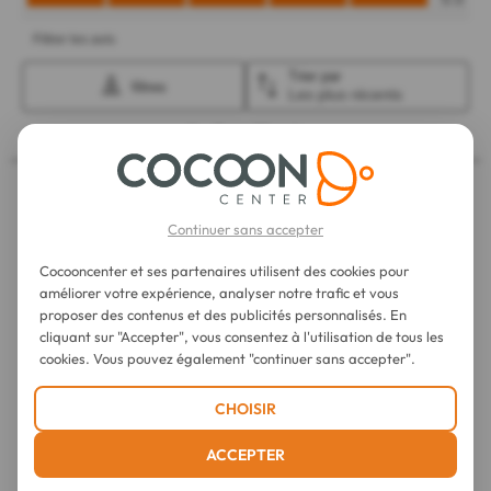
Continuer sans accepter
Cocooncenter et ses partenaires utilisent des cookies pour
améliorer votre expérience, analyser notre trafic et vous
proposer des contenus et des publicités personnalisés. En
cliquant sur "Accepter", vous consentez à l'utilisation de tous les
cookies. Vous pouvez également "continuer sans accepter".
CHOISIR
ACCEPTER